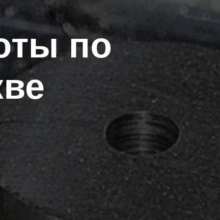
оты по
кве