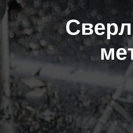
Сверл
ме