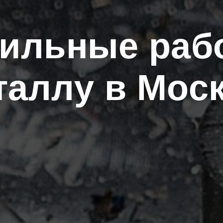
ильные раб
таллу в Мос